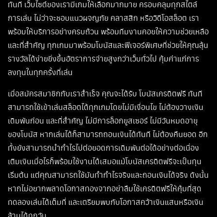
ทันที เว็บไซต์ของเรามีเกมให้เลือกมากมาย ครอบคลุมทุกสไตล์
การเล่น ไม่ว่าจะชอบแนวผจญภัย คลาสสิก หรือวิดีโอสล็อต เรา
พร้อมให้บริการอย่างครบถ้วน พร้อมทีมงานคอยให้ความช่วยเหลือ
และที่สำคัญ ทุกเกมมาพร้อมโบนัสและฟีเจอร์พิเศษที่ช่วยให้คุณลุ้น
รางวัลได้ง่ายยิ่งขึ้นอัตราการจ่ายสูงกว่าเว็บทั่วไป คุ้มค่าแก่การ
ลงทุนในทุกครั้งที่เล่น
เมื่อสมัครสมาชิกกับเราสำเร็จ คุณจะได้รับ โบนัสเครดิตฟรี ทันที
สามารถใช้เข้าเล่นสล็อตได้ทุกเกมโดยไม่มีเงื่อนไข ไม่ต้องวางเงิน
เดิมพันก่อน และที่สำคัญ ไม่มีการล็อกยูสเซอร์ ไม่มีวันหมดอายุ
ของโบนัส หากเล่นได้ก็สามารถถอนเงินได้ทันที ไม่ต้องคืนยอด อีก
ทั้งยังสามารถนำกำไรไปต่อยอดการเดิมพันต่อได้อย่างต่อเนื่อง
เติมเงินเมื่อไรก็พร้อมใช้งานได้เสมอแม้โบนัสเครดิตฟรีจะเป็นทุน
เริ่มต้น แต่คุณสามารถใช้มันทำกำไรจริงและถอนเงินได้จริง ดังนั้น
หากไม่อยากพลาดโอกาสทองจากอย่าลืมใช้เครดิตฟรีให้คุ้มที่สุด
ทดลองเล่นได้เต็มที่ และเตรียมพบกับโอกาสคว้าเงินแสนหรือเงิน
ล้านได้ทุกวัน