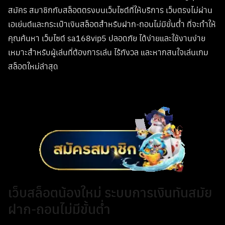
สมัคร สมาชิกกับสล็อตตรงบนเว็บไซต์ที่ให้บริการ เว็บตรงไม่ผ่าน
เอเย่นต์และกระเป๋าเงินสล็อตสำหรับฝาก-ถอนไม่มีขั้นต่ำ ที่จะทำให้
คุณค้นหา เว็บไซต์ sa168vip5 ปลอดภัย ได้ง่ายและใช้งานง่าย
เหมาะสำหรับผู้เล่นที่ต้องการเล่น ไร้กังวล และหากสนใจเล่นเกม
สล็อตใหม่ล่าสุด
เว็บสล็อตน้องใหม่ ระบบการเงินทันสมัย
ฝาก-ถอนไม่มีขั้นต่ำ