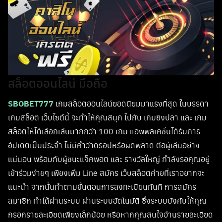
สล็อตออนไลน์ มือถือ
SBOBET777
เกมสล็อตออนไลน์ยอดนิยมมาแรงที่สุด ในบรรดา
เกมสล็อต เว็บไซต์นี้ จะทำให้คุณสนุก ไปกับ เกมยิงปลา และ เกม
สล็อตให้ได้เลือกเล่นมากกว่า 100 เกม แอพพลิเคชั่นได้รับการ
อัปเดตเป็นประจำ ไม่มีคำว่าดรอปหรือผิดพลาด ต่อผู้เล่นอย่าง
แน่นอน พร้อมกับผู้ชนะแจ็คพอต และ รางวัลใหญ่ กำลังรอคุณอยู่
เข้าร่วมง่ายๆ เพียงเพิ่ม Line สมัคร เว็บสล็อตค่ายที่เราอยากจะ
แนะนำ จากนั้นทำตามขั้นตอนการลงทะเบียนทันที การสมัคร
สมาชิก ทำได้ผ่านระบบ ผ่านระบบอัตโนมัติ ซึ่งระบบบังคับให้คุณ
กรอกรายละเอียดเพียงเล็กน้อย หรือหากคุณสนใจอ่านรายละเอียด