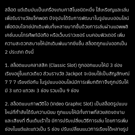
สล็อต แต่เดิมมันเป็นเครื่องเกมคาสิโนชนิดหนึ่ง ใส่เหรียญและเล่น
เพื่อรับรางวัลแจ็คพอต ปัจจุบันได้รับการพัฒนาในรูปแบบออนไลน์
เพื่อตอบโจทย์นักเดิมพันทั้งหลายมากขึ้นด้วยการเล่นผ่านแอพพลิ
เคชั่นบนโทรศัพท์มือถือ หรือเว็บบราวเซอร์ บนคอมพิวเตอร์ เพิ่ม
ความสะดวกสบายให้นักเดิมพันมากยิ่งขึ้น สล็อตถูกแบ่งออกเป็น
2 ประเภท ดังนี้
1. สล็อตแบบคลาสสิค (Classic Slot) ถูกออกแบบให้มี 3 ช่อง
เรียงอยู่ในแถวเดียว ส่วนรางวัล Jackpot จะนิยมใช้เป็นสัญลักษณ์
7 7 7 เรียงต่อกัน ในรูปแบบออนไลน์มีการเพิ่มกติกาจึงถูกปรับให้
มี 3 แถว แถวละ 3 ช่อง รวมเป็น 9 ช่อง
2. สล็อตแบบภาพวีดิโอ (Video Graphic Slot) เป็นสล็อตรูปแบบ
ใหม่ที่กำลังได้รับความนิยม ถูกแบบให้มีทั้งภาพที่สวยสดงดงาม
และเสียงที่ ตื่นเต้นเร้าใจ มีการปรับเปลี่ยนวิธีการเล่น โดยการเพิ่ม
ช่องในแต่และแถวเป็น 5 ช่อง ปรับเปลี่ยนแนวการเรียงได้หลายรูป