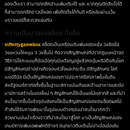
ของเว็บเรา สามารถคลิกอ่านเพิ่มเติมได้ และ หากคุณตัดสินใจได้
ก็สามารถคลิกดาวน์โหลด เพื่อติดตั้งได้ทันที หรือเล่นผ่านเว็บ
บราวเซอร์ก็สะดวกเช่นกัน
ความเป็นมาของสล็อต มือถือ
infinitygamebox
สล็อตเป็นเครื่องเดิมพันชนิดหนึ่ง วงล้อนี้มี
วงแหวนให้หมุน 3 วงขึ้นไป คิดจากสัญลักษณ์ที่ปรากฏบนหน้าจอ
วิธีการให้คะแนนก็ต่อเมื่อคุณมีเหรียญอยู่แล้วกดปุ่มหรือดึงคันโยก
มีสัญลักษณ์ห้าอย่างคือจอบหัวใจและกระดิ่ง มีสัญลักษณ์ ไลก์
เบอร์รี่บีล นี่เป็นสัญลักษณ์ของการประกาศอิสรภาพในขั้นต้น
สหรัฐอเมริกาก่อตั้งขึ้นในฐานะสถานบันเทิงและร้านอาหารและต่อ
มามีการสร้างโมเดลใหม่ ๆ สัญลักษณ์ใช้เป็นผลไม้หลากสี และที่น่า
สนใจมากขึ้นในปัจจุบันยังคงใช้เป็นสัญลักษณ์ของเกมล็อตผลไม้
กำลังได้รับการพัฒนาในรูปแบบต่างๆมันน่าสนใจมากกว่า
สวยงามมันนำเรื่องราวที่น่าสนใจมาสู่โลก มาเป็นสัญลักษณ์ของ
เกมมีการเพิ่มเอฟเฟกต์ต่างๆ สนุกยาวตื่นเต้นไม่น่าเบื่อเมื่อเล่น