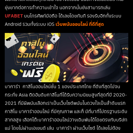
ยุ่งยากต่อการทำความเข้าใจ นอกจากนั้นยังสามารถเล่น
Search
UFABET
บนโทรศัพท์มือถือ ได้เลยโดยทันที รองรับอีกทั้งระบบ
Search
for:
Android รวมทั้งระบบ iOS
เว็บพนันออนไลน์ ที่ดีที่สุด
บาคาร่า คาสิโนออนไลน์ชั้น 1 ของประเทศไทย ที่ดังที่สุดไปจน
กระทั่ง Asia ติดอันดับคาสิโนที่ได้รับความนิยมสูงที่สุดที่ปี 2020-
2021 ที่มีผีพนันเลือกเราเป็นเว็บไซต์พนันในดวงใจเป็นลำดับแรก
คาสิโน บาคาร่าออนไลน์ ที่มีคุณภาพ และก็ มีที่มาที่ไปตรฐานระดับ
สากลสูง เลือกโต๊ะบาคาร่าออนไลน์วางเดิมพันได้โดยตรงกับบริษัท
แม่ โดยไม่ผ่านเอเยนต์ เล่น บาคาร่า ผ่านเว็บไซต์ ได้เลยไม่ต้อง