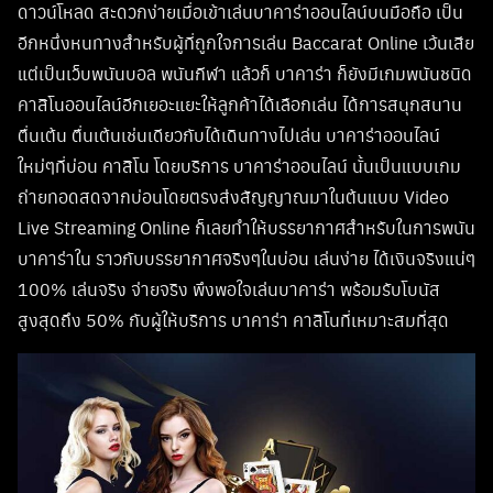
ดาวน์โหลด สะดวกง่ายเมื่อเข้าเล่นบาคาร่าออนไลน์บนมือถือ เป็น
อีกหนึ่งหนทางสำหรับผู้ที่ถูกใจการเล่น Baccarat Online เว้นเสีย
แต่เป็นเว็บพนันบอล พนันกีฬา แล้วก็ บาคาร่า ก็ยังมีเกมพนันชนิด
คาสิโนออนไลน์อีกเยอะแยะให้ลูกค้าได้เลือกเล่น ได้การสนุกสนาน
ตื่นเต้น ตื่นเต้นเช่นเดียวกับได้เดินทางไปเล่น บาคาร่าออนไลน์
ใหม่ๆที่บ่อน คาสิโน โดยบริการ บาคาร่าออนไลน์ นั้นเป็นแบบเกม
ถ่ายทอดสดจากบ่อนโดยตรงส่งสัญญาณมาในต้นแบบ Video
Live Streaming Online ก็เลยทำให้บรรยากาศสำหรับในการพนัน
บาคาร่าใน ราวกับบรรยากาศจริงๆในบ่อน เล่นง่าย ได้เงินจริงแน่ๆ
100% เล่นจริง จ่ายจริง พึงพอใจเล่นบาคาร่า พร้อมรับโบนัส
สูงสุดถึง 50% กับผู้ให้บริการ บาคาร่า คาสิโนที่เหมาะสมที่สุด