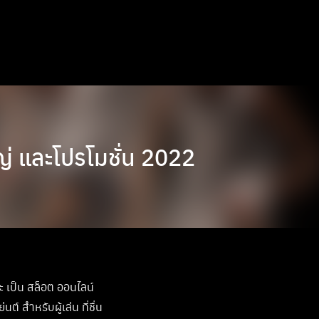
หญ่ และโปรโมชั่น 2022
 เป็น สล็อต ออนไลน์
ต์ สำหรับผู้เล่น ที่ชื่น