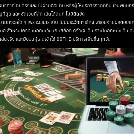
ห้บริการโดยตรงและ ไม่ผ่านตัวแทน หรือผู้ให้บริการจากที่อื่น เว็บพนันออ
ี่สุด และ ชัดเจนที่สุด เล่นได้สนุก ไม่มีติดขัด
งวลใด ๆ เพราะเว็บเรานั้น ไม่มีประวัติการโกง พร้อมจ่ายผลตอบแทน ให
มอ สำหรับใครที่ เบื่อกับเว็บ เกมสล็อต ที่จำเจ เว็บเราเป็นอีกหนึ่งเว็บ ท
่นจริง และมียอดผู้เล่นเข้าใช้ 88THB บริการเพิ่มขึ้นทุกวัน