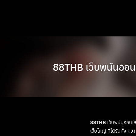
Skip
to
content
88THB เว็บพนันออนไลน
88THB
เว็บพนันออนไลน์
เว็บใหญ่ ที่ได้รับทั้ง ค